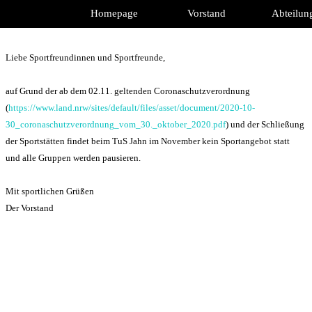
Direkt zum Seiteninhalt
Homepage
Vorstand
Abteilun
Liebe Sportfreundinnen und Sportfreunde,
auf Grund der ab dem 02.11. geltenden Coronaschutzverordnung
(
https://www.land.nrw/sites/default/files/asset/document/2020-10-
30_coronaschutzverordnung_vom_30._oktober_2020.pdf
) und der Schließung
der Sportstätten findet beim TuS Jahn im November kein Sportangebot statt
und alle Gruppen werden pausieren.
Mit sportlichen Grüßen
Der Vorstand